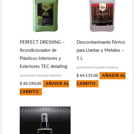
PERFECT DRESSING –
Descontaminante Férrico
Acondicionador de
para Llantas y Metales –
Plásticos Interiores y
5 L
Exteriores TEC detailing
automotriz-lavado-exterior
automotriz-lavado-exterior
$
64.119,00
AÑADIR AL
$
40.590,00
AÑADIR AL
CARRITO
CARRITO