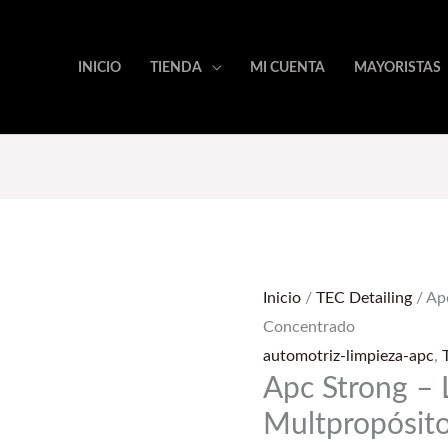
INICIO
TIENDA
MI CUENTA
MAYORISTAS
Apc
Strong
–
Inicio
/
TEC Detailing
/ Ap
Limpiador
Concentrado
Multpropósito
automotriz-limpieza-apc
,
Concentrado
Apc Strong – 
cantidad
Multpropósit