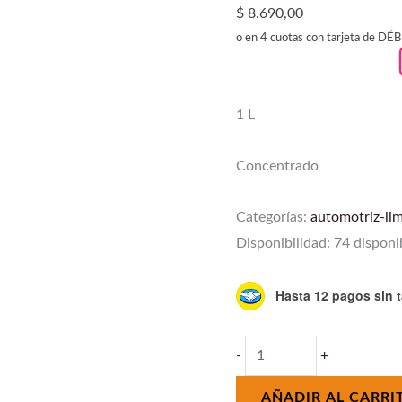
$
8.690,00
o en 4 cuotas con tarjeta de DÉ
1 L
Concentrado
Categorías:
automotriz-li
Disponibilidad:
74 disponi
Hasta 12 pagos sin t
-
+
AÑADIR AL CARRI