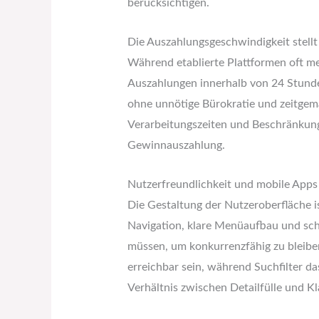
berücksichtigen.
Die Auszahlungsgeschwindigkeit stellt 
Während etablierte Plattformen oft m
Auszahlungen innerhalb von 24 Stunden 
ohne unnötige Bürokratie und zeitgem
Verarbeitungszeiten und Beschränkung
Gewinnauszahlung.
Nutzerfreundlichkeit und mobile Apps
Die Gestaltung der Nutzeroberfläche is
Navigation, klare Menüaufbau und sc
müssen, um konkurrenzfähig zu bleibe
erreichbar sein, während Suchfilter d
Verhältnis zwischen Detailfülle und Kl