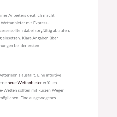
eines Anbieters deutlich macht.
 Wettanbieter mit Express-
sse sollten dabei sorgfältig ablaufen,
 einsetzen. Klare Angaben über
hungen bei der ersten
terlebnis ausfällt. Eine intuitive
erne
neue Wettanbieter
erfüllen
ve-Wetten sollten mit kurzen Wegen
 ermöglichen. Eine ausgewogenes