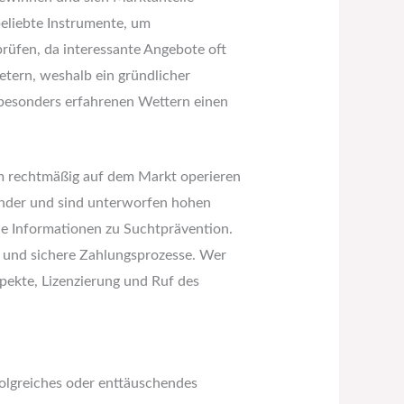
eliebte Instrumente, um
rüfen, da interessante Angebote oft
etern, weshalb ein gründlicher
e besonders erfahrenen Wettern einen
um rechtmäßig auf dem Markt operieren
änder und sind unterworfen hohen
ne Informationen zu Suchtprävention.
g und sichere Zahlungsprozesse. Wer
pekte, Lizenzierung und Ruf des
folgreiches oder enttäuschendes