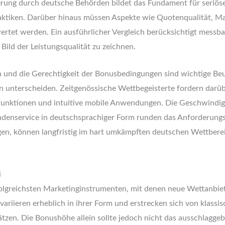
ierung durch deutsche Behörden bildet das Fundament für seriös
raktiken. Darüber hinaus müssen Aspekte wie Quotenqualität, M
tet werden. Ein ausführlicher Vergleich berücksichtigt messba
 Bild der Leistungsqualität zu zeichnen.
und die Gerechtigkeit der Bonusbedingungen sind wichtige Beurt
n unterscheiden. Zeitgenössische Wettbegeisterte fordern darü
unktionen und intuitive mobile Anwendungen. Die Geschwindigk
denservice in deutschsprachiger Form runden das Anforderungspr
gen, können langfristig im hart umkämpften deutschen Wettbere
i
folgreichsten Marketinginstrumenten, mit denen neue Wettanbie
ariieren erheblich in ihrer Form und erstrecken sich von klassis
nsätzen. Die Bonushöhe allein sollte jedoch nicht das ausschlagg