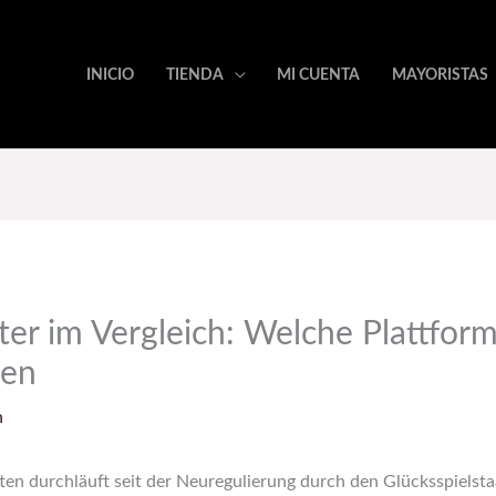
INICIO
TIENDA
MI CUENTA
MAYORISTAS
r im Vergleich: Welche Plattforme
nen
n
en durchläuft seit der Neuregulierung durch den Glücksspielst