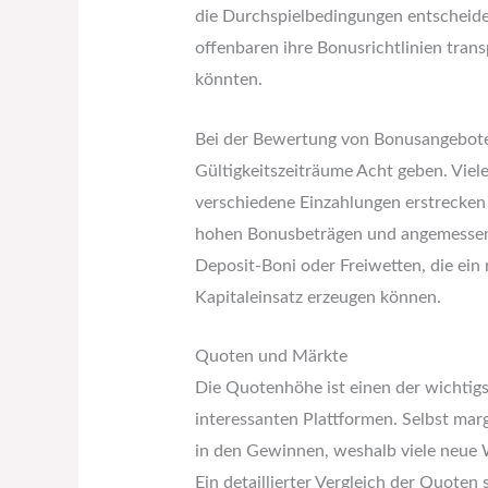
die Durchspielbedingungen entscheiden 
offenbaren ihre Bonusrichtlinien tran
könnten.
Bei der Bewertung von Bonusangebote
Gültigkeitszeiträume Acht geben. Viel
verschiedene Einzahlungen erstrecke
hohen Bonusbeträgen und angemessene
Deposit-Boni oder Freiwetten, die ein
Kapitaleinsatz erzeugen können.
Quoten und Märkte
Die Quotenhöhe ist einen der wichtigs
interessanten Plattformen. Selbst ma
in den Gewinnen, weshalb viele neue 
Ein detaillierter Vergleich der Quoten