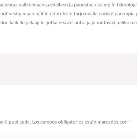
aajentaa valikoimaansa edelleen ja panostaa uusimpiin teknologi
unut vastaamaan näihin odotuksiin tarjoamalla entistä parempia p
on kaikille pelaajille, jotka etsivät uutta ja jännittävää pelikoke
será publicada.
Los campos obligatorios están marcados con
*