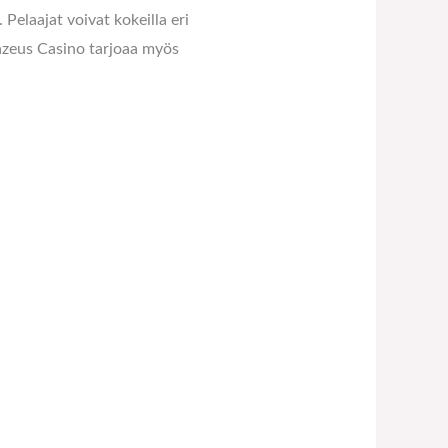
Pelaajat voivat kokeilla eri
Cazeus Casino tarjoaa myös