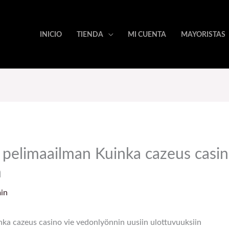
INICIO
TIENDA
MI CUENTA
MAYORISTAS
a pelimaailman Kuinka cazeus casi
n
in
nka cazeus casino vie vedonlyönnin uusiin ulottuvuuksiin