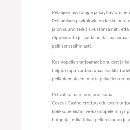
Pelaajien psykologia ja käyttäytyminen
Pelaamisen psykologia on keskeinen te
ja on suunnitellut sivustonsa niin, että
riippuvuutta ja saada heidät palaamaa
pelilisensseihin asti.
Kasinopelien tarjoamat bonukset ja kam
helppo tapa voittaa rahaa, vaikka tode
pelikokemuksen, mutta pelaajien on hyvä
Pelivalikoiman monipuolisuus
Cazeus Casino erottuu edukseen tarjoam
kolikkopeleistä live-kasinopeleihin ja p
huippuja, mikä takaa pelien laadun ja 