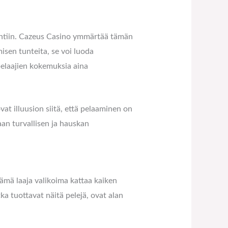
yöntiin. Cazeus Casino ymmärtää tämän
misen tunteita, se voi luoda
pelaajien kokemuksia aina
t illuusion siitä, että pelaaminen on
an turvallisen ja hauskan
ämä laaja valikoima kattaa kaiken
tka tuottavat näitä pelejä, ovat alan