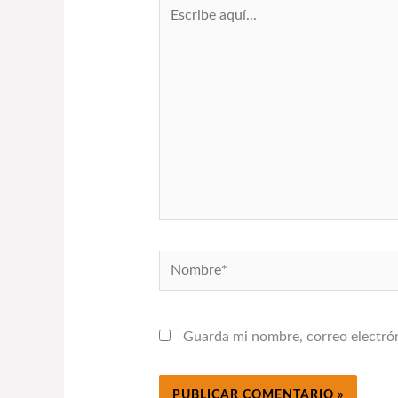
Escribe
aquí...
Nombre*
Guarda mi nombre, correo electró