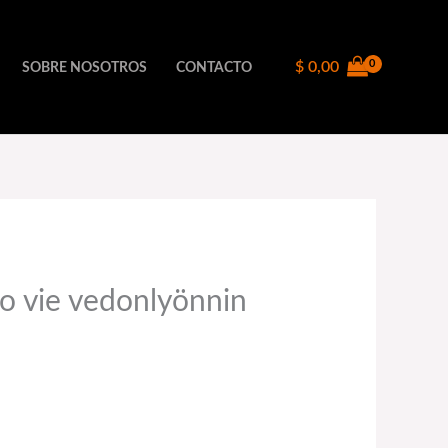
$
0,00
SOBRE NOSOTROS
CONTACTO
no vie vedonlyönnin