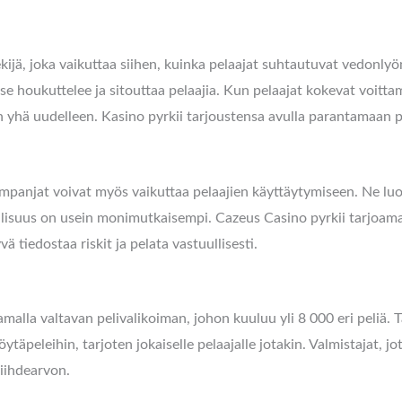
kijä, joka vaikuttaa siihen, kuinka pelaajat suhtautuvat vedonl
 se houkuttelee ja sitouttaa pelaajia. Kun pelaajat kokevat voitta
n yhä uudelleen. Kasino pyrkii tarjoustensa avulla parantamaan 
panjat voivat myös vaikuttaa pelaajien käyttäytymiseen. Ne luova
llisuus on usein monimutkaisempi. Cazeus Casino pyrkii tarjoama
 tiedostaa riskit ja pelata vastuullisesti.
alla valtavan pelivalikoiman, johon kuuluu yli 8 000 eri peliä. T
öytäpeleihin, tarjoten jokaiselle pelaajalle jotakin. Valmistajat, jo
viihdearvon.