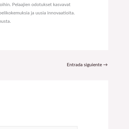
oihin. Pelaajien odotukset kasvavat
elikokemuksia ja uusia innovaatioita.
musta.
Entrada siguiente
→