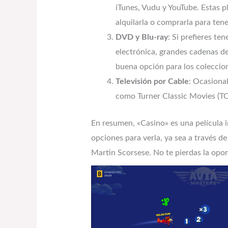
iTunes, Vudu y YouTube. Estas pl
alquilarla o comprarla para te
DVD y Blu-ray
: Si prefieres te
electrónica, grandes cadenas de
buena opción para los coleccion
Televisión por Cable
: Ocasiona
como Turner Classic Movies (TC
En resumen, «Casino» es una película i
opciones para verla, ya sea a través de
Martin Scorsese. No te pierdas la opor