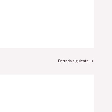
Entrada siguiente
→