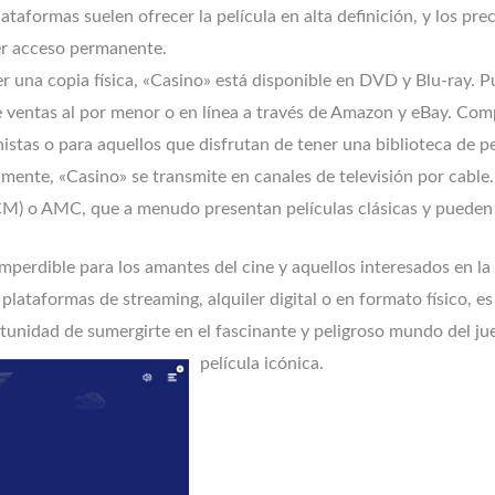
ataformas suelen ofrecer la película en alta definición, y los pre
ner acceso permanente.
ner una copia física, «Casino» está disponible en DVD y Blu-ray. 
 ventas al por menor o en línea a través de Amazon y eBay. Comp
istas o para aquellos que disfrutan de tener una biblioteca de pe
lmente, «Casino» se transmite en canales de televisión por cable
M) o AMC, que a menudo presentan películas clásicas y pueden 
mperdible para los amantes del cine y aquellos interesados en la 
 plataformas de streaming, alquiler digital o en formato físico, e
tunidad de sumergirte en el fascinante y peligroso mundo del jue
película icónica.