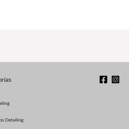
rías
iling
os Detailing