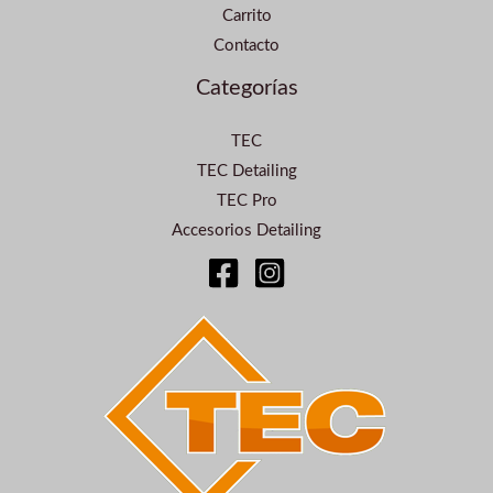
Carrito
Contacto
Categorías
TEC
TEC Detailing
TEC Pro
Accesorios Detailing