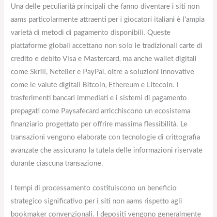
Una delle peculiarità principali che fanno diventare i siti non
aams particolarmente attraenti per i giocatori italiani è l’ampia
varietà di metodi di pagamento disponibili. Queste
piattaforme globali accettano non solo le tradizionali carte di
credito e debito Visa e Mastercard, ma anche wallet digitali
come Skrill, Neteller e PayPal, oltre a soluzioni innovative
come le valute digitali Bitcoin, Ethereum e Litecoin. I
trasferimenti bancari immediati e i sistemi di pagamento
prepagati come Paysafecard arricchiscono un ecosistema
finanziario progettato per offrire massima flessibilità. Le
transazioni vengono elaborate con tecnologie di crittografia
avanzate che assicurano la tutela delle informazioni riservate
durante ciascuna transazione.
I tempi di processamento costituiscono un beneficio
strategico significativo per i siti non aams rispetto agli
bookmaker convenzionali. I depositi vengono generalmente