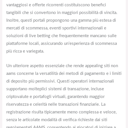
vantaggiosi e offerte ricorrenti costituiscono benefici
tangibili che si convertono in maggiori possibilità di vincita.
Inoltre, questi portali propongono una gamma più estesa di
mercati di scommessa, eventi sportivi internazionali e
soluzioni di live betting che frequentemente mancano sulle
piattaforme locali, assicurando un’esperienza di scommessa
più ricca e variegata.
Un ulteriore aspetto essenziale che rende appealing siti non
aams concerne la versatilità dei metodi di pagamento e i limiti
di deposito più permissivi. Questi operatori internazionali
supportano molteplici sistemi di transazione, incluse
criptovalute e portafogli virtuali, garantendo maggior
riservatezza e celerità nelle transazioni finanziarie. La
registrazione risulta tipicamente meno complessa e veloce,
senza le articolate modalità di verifica richieste dai siti
regolamentati AAMS, consentendo ai giocatori di iniziare a