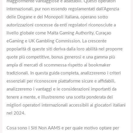
maggiormente vantaggiose e adattabili. Questi operatori
internazionali, pur non essendo regolamentati dall’Agenzia
delle Dogane e dei Monopoli italiana, operano sotto
autorizzazioni concesse da enti regolatori riconosciute a
livello globale come Malta Gaming Authority, Curaçao
eGaming e UK Gambling Commission. La crescente
popolarità di queste siti deriva dalla loro abilità nel proporre
quote più competitive, bonus generosi e una gamma più
ampia di mercati di scommessa rispetto ai bookmaker
tradizionali. In questa guida completa, analizzeremo i criteri
essenziali per riconoscere piattaforme sicure e affidabili,
analizzeremo i vantaggi e le considerazioni importanti da
tenere a mente, e illustreremo una scelta ponderata dei
migliori operatori internazionali accessibili ai giocatori italiani
nel 2024.
Cosa sono i Siti Non AAMS e per quale motivo optare per