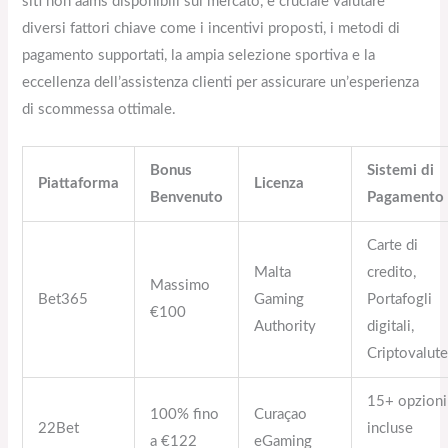
siti non aams disponibili sul mercato, è cruciale valutare
diversi fattori chiave come i incentivi proposti, i metodi di
pagamento supportati, la ampia selezione sportiva e la
eccellenza dell’assistenza clienti per assicurare un’esperienza
di scommessa ottimale.
Bonus
Sistemi di
Piattaforma
Licenza
Benvenuto
Pagamento
Carte di
Malta
credito,
Massimo
Bet365
Gaming
Portafogli
€100
Authority
digitali,
Criptovalut
15+ opzioni
100% fino
Curaçao
22Bet
incluse
a €122
eGaming