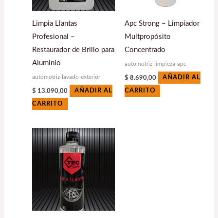
Limpia Llantas
Apc Strong – Limpiador
Profesional –
Multpropósito
Restaurador de Brillo para
Concentrado
Aluminio
automotriz-limpieza-apc
automotriz-lavado-exterior
$
8.690,00
AÑADIR AL
$
13.090,00
AÑADIR AL
CARRITO
CARRITO