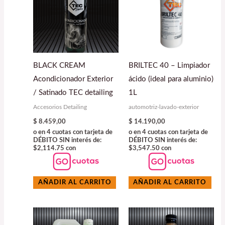
BLACK CREAM
BRILTEC 40 – Limpiador
Acondicionador Exterior
ácido (ideal para aluminio)
/ Satinado TEC detailing
1L
Accesorios Detailing
automotriz-lavado-exterior
$
8.459,00
$
14.190,00
o en 4 cuotas con tarjeta de
o en 4 cuotas con tarjeta de
DÉBITO SIN interés de:
DÉBITO SIN interés de:
$2,114.75 con
$3,547.50 con
AÑADIR AL CARRITO
AÑADIR AL CARRITO