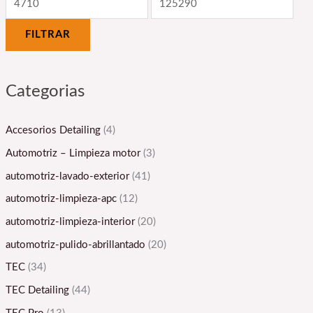
m
m
FILTRAR
í
á
n
x
i
i
Categorias
m
m
o
o
Accesorios Detailing
(4)
Automotriz – Limpieza motor
(3)
automotriz-lavado-exterior
(41)
automotriz-limpieza-apc
(12)
automotriz-limpieza-interior
(20)
automotriz-pulido-abrillantado
(20)
TEC
(34)
TEC Detailing
(44)